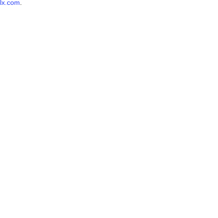
lx.com
.