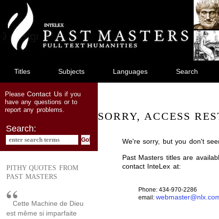
jump
to
main
content
Titles
Subjects
Languages
Search
Contact Us
Please
if you
have any questions or to
report any problems.
SORRY, ACCESS RES
Search:
We're sorry, but you don't see
Past Masters titles are availa
contact InteLex at:
PITHY QUOTES FROM
PAST MASTERS
Phone: 434-970-2286
webmaster@nlx.co
email:
Cette Machine de Dieu
est même si imparfaite