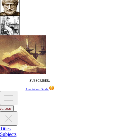
SUBSCRIBER:
Annotation Guide
/close
Titles
Subjects