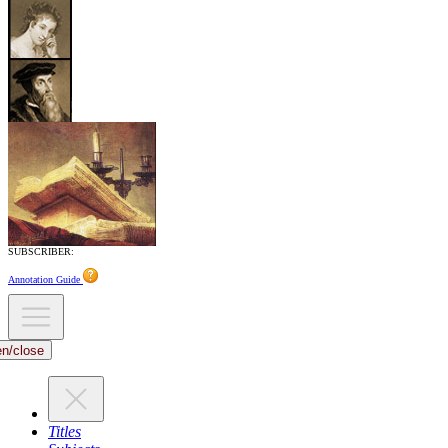
SUBSCRIBER:
Annotation Guide
en/close
Titles